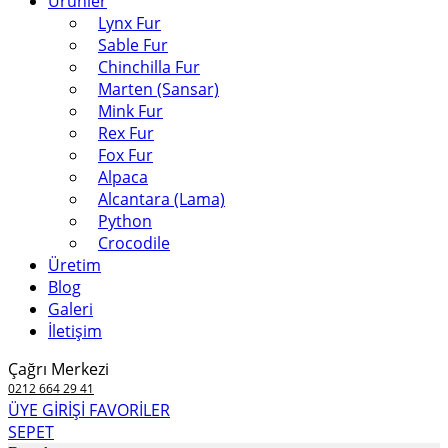
Ürünler
Lynx Fur
Sable Fur
Chinchilla Fur
Marten (Sansar)
Mink Fur
Rex Fur
Fox Fur
Alpaca
Alcantara (Lama)
Python
Crocodile
Üretim
Blog
Galeri
İletişim
Çağrı Merkezi
0212 664 29 41
ÜYE GİRİŞİ
FAVORİLER
SEPET