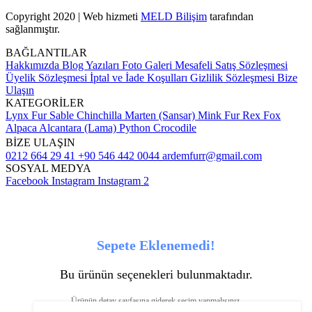
Copyright 2020 | Web hizmeti
MELD Bilişim
tarafından
sağlanmıştır.
BAĞLANTILAR
Hakkımızda
Blog Yazıları
Foto Galeri
Mesafeli Satış Sözleşmesi
Üyelik Sözleşmesi
İptal ve İade Koşulları
Gizlilik Sözleşmesi
Bize
Ulaşın
KATEGORİLER
Lynx Fur
Sable
Chinchilla
Marten (Sansar)
Mink Fur
Rex
Fox
Alpaca
Alcantara (Lama)
Python
Crocodile
BİZE ULAŞIN
0212 664 29 41
+90 546 442 0044
ardemfurr@gmail.com
SOSYAL MEDYA
Facebook
Instagram
Instagram 2
Sepete Eklenemedi!
Bu ürünün seçenekleri bulunmaktadır.
Ürünün detay sayfasına giderek seçim yapmalısınız.