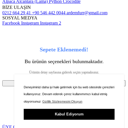
Alpaca
Alcantara (Lama)
Python
Crocodile
BİZE ULAŞIN
0212 664 29 41
+90 546 442 0044
ardemfurr@gmail.com
SOSYAL MEDYA
Facebook
Instagram
Instagram 2
Sepete Eklenemedi!
Bu ürünün seçenekleri bulunmaktadır.
Ürünün detay sayfasına giderek seçim yapmalısınız.
Tamam
Deneyiminizi daha iyi hale getirmek için bu web sitesinde çerezleri
kullanıyoruz. Devam ederek çerez kullanımımızı kabul etmiş
oluyorsunuz
Gizlilik Sözleşmesini Okuyun
Ürünü favorilere ekleyebilmeniz için üye girişi
Kabul Ediyorum
yapmanız gerekmektedir.
ÜYE GİRİŞİ / YENİ ÜYELİK