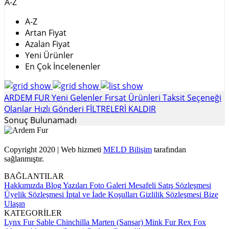
A-Z
A-Z
Artan Fiyat
Azalan Fiyat
Yeni Ürünler
En Çok İncelenenler
ARDEM FUR
Yeni Gelenler
Fırsat Ürünleri
Taksit Seçeneği
Olanlar
Hızlı Gönderi
FİLTRELERİ KALDIR
Sonuç Bulunamadı
Copyright 2020 | Web hizmeti
MELD Bilişim
tarafından
sağlanmıştır.
BAĞLANTILAR
Hakkımızda
Blog Yazıları
Foto Galeri
Mesafeli Satış Sözleşmesi
Üyelik Sözleşmesi
İptal ve İade Koşulları
Gizlilik Sözleşmesi
Bize
Ulaşın
KATEGORİLER
Lynx Fur
Sable
Chinchilla
Marten (Sansar)
Mink Fur
Rex
Fox