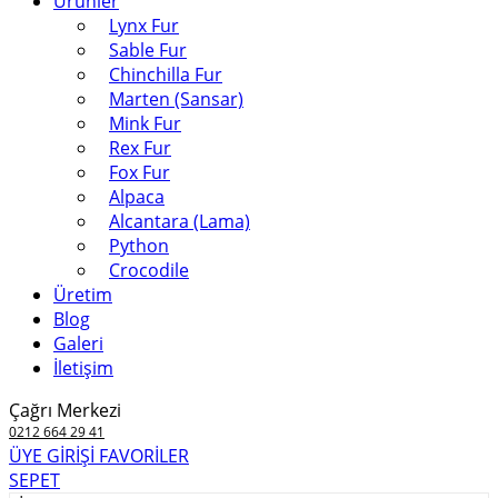
Ürünler
Lynx Fur
Sable Fur
Chinchilla Fur
Marten (Sansar)
Mink Fur
Rex Fur
Fox Fur
Alpaca
Alcantara (Lama)
Python
Crocodile
Üretim
Blog
Galeri
İletişim
Çağrı Merkezi
0212 664 29 41
ÜYE GİRİŞİ
FAVORİLER
SEPET