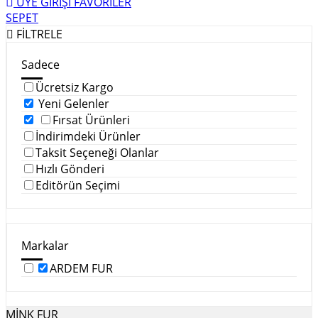
ÜYE GİRİŞİ
FAVORİLER
SEPET
FİLTRELE
Sadece
Ücretsiz Kargo
Yeni Gelenler
Fırsat Ürünleri
İndirimdeki Ürünler
Taksit Seçeneği Olanlar
Hızlı Gönderi
Editörün Seçimi
Markalar
ARDEM FUR
MİNK FUR