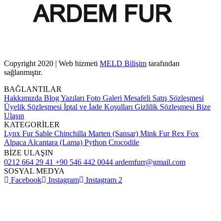
Copyright 2020 | Web hizmeti
MELD Bilişim
tarafından
sağlanmıştır.
BAĞLANTILAR
Hakkımızda
Blog Yazıları
Foto Galeri
Mesafeli Satış Sözleşmesi
Üyelik Sözleşmesi
İptal ve İade Koşulları
Gizlilik Sözleşmesi
Bize
Ulaşın
KATEGORİLER
Lynx Fur
Sable
Chinchilla
Marten (Sansar)
Mink Fur
Rex
Fox
Alpaca
Alcantara (Lama)
Python
Crocodile
BİZE ULAŞIN
0212 664 29 41
+90 546 442 0044
ardemfurr@gmail.com
SOSYAL MEDYA
Facebook
Instagram
Instagram 2