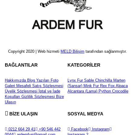
Copyright 2020 | Web hizmeti
MELD Bilişim
tarafından sağlanmıştır.
BAĞLANTILAR
KATEGORİLER
Hakkımızda
Blog Yazıları
Foto
Lynx Fur
Sable
Chinchilla
Marten
Galeri
Mesafeli Satış Sözleşmesi
(Sansar)
Mink Fur
Rex
Fox
Alpaca
Üyelik Sözleşmesi
İptal ve İade
Alcantara (Lama)
Python
Crocodile
Koşulları
Gizlilik Sözleşmesi
Bize
Ulaşın
BİZE ULAŞIN
SOSYAL MEDYA
0212 664 29 41
+90 546 442
Facebook
Instagram
0044
ardemfurr@gmail.com
Instagram 2