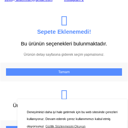
Sepete Eklenemedi!
Bu ürünün seçenekleri bulunmaktadır.
Ürünün detay sayfasına giderek seçim yapmalısınız.
Tamam
Ürünü favorilere ekleyebilmeniz için üye girişi
yapmanız gerekmektedir.
Deneyiminizi daha iyi hale getirmek için bu web sitesinde çerezleri
kullanıyoruz. Devam ederek çerez kullanımımızı kabul etmiş
oluyorsunuz
Gizlilik Sözleşmesini Okuyun