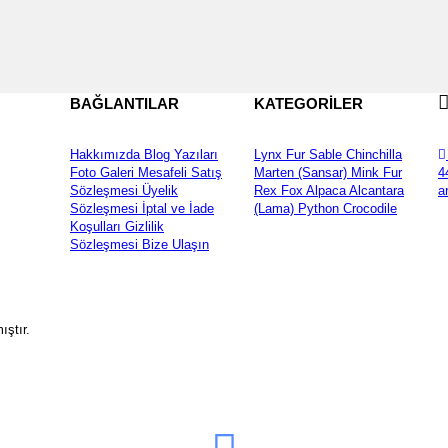
BAĞLANTILAR
KATEGORİLER
Hakkımızda
Blog Yazıları
Lynx Fur
Sable
Chinchilla
Foto Galeri
Mesafeli Satış
Marten (Sansar)
Mink Fur
4
Sözleşmesi
Üyelik
Rex
Fox
Alpaca
Alcantara
a
Sözleşmesi
İptal ve İade
(Lama)
Python
Crocodile
Koşulları
Gizlilik
Sözleşmesi
Bize Ulaşın
ıştır.