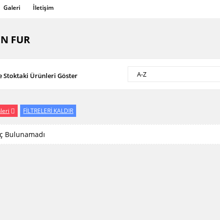
Galeri
İletişim
N FUR
A-Z
 Stoktaki Ürünleri Göster
leri
FİLTRELERİ KALDIR
ç Bulunamadı